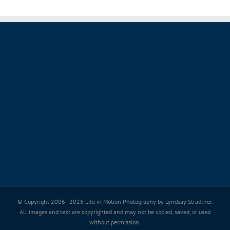
© Copyright 2006 -
2026 Life in Motion Photography by Lyndsay Stradtner.
All images and text are copyrighted and may not be copied, saved, or used
without permission.