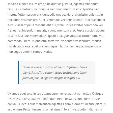
sodales. Donec ipsum ante, tincidunt ac justo ut, egestas bibendum
felis. Duis metus nunc, congue nec condimentum et, vulputate nec
metus. Pellentesque tincidunt odio neque. Morbi dignissim quis nisl in
tincidunt. Vivamus orci nunc, venenatis vel ante sit amet, placerat auctor
eros. Praesent pellentesque elit dui, vitae ultrices tortor commodo vel.
Aenean at bibendum mauris, a condimentum erat. Fusce suscipit augue
et ante faucibus venenatis. Aliquam et augue volutpat, rutrum urna vel,
commodo libero. In pharetra, tortor vel venenatis vestibulum, mauris
nisl dapibus ante, eget pretium sapien ligula nec neque. Suspendisse
non augue a enim semper varius.
Donec accumsan nisl ac pharetra dignissim. Fusce
dignissim, odio a pellentesque luctus, nunc tortor
pretium felis, in egestas magna orci quis dui
Vivamus eget arcu in leo ullamcorper venenatis ut non tellus. Quisque
nisi massa, consequat vel bibendum nec, convallis non libero. Fusce
convallis lectus quis malesuada egestas. Etiam elementum suscipit felis
sed ornare. Pellentesque sit amet risus in lorem vestibulum dignissim